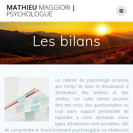
Passer
MATHIEU
MAGGIORI
|
au
PSYCHOLOGUE
contenu
Les bilans
Le cabinet de psychologie propose
des temps de bilan et d’évaluation à
destination des enfants et des
adultes. Les outils utilisés peuvent
être des tests, des questionnaires ou
tout autre support permettant de
répondre à votre demande. Deux
types d’évaluation sont possibles, afin
de comprendre le fonctionnement psychologique ou intellectuel