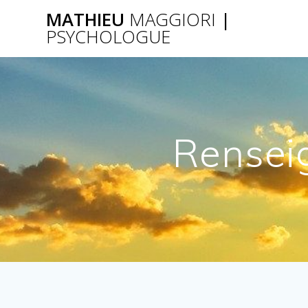
Passer
MATHIEU
MAGGIORI
|
au
PSYCHOLOGUE
contenu
Rensei