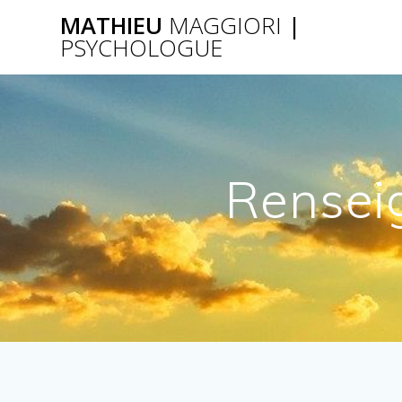
Passer
MATHIEU
MAGGIORI
|
au
PSYCHOLOGUE
contenu
Rensei