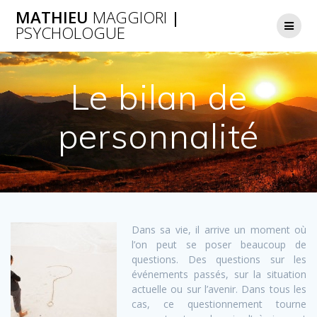
Passer
MATHIEU
MAGGIORI
|
au
PSYCHOLOGUE
contenu
Le bilan de
personnalité
Dans sa vie, il arrive un moment où
l’on peut se poser beaucoup de
questions. Des questions sur les
événements passés, sur la situation
actuelle ou sur l’avenir. Dans tous les
cas, ce questionnement tourne